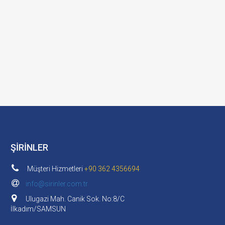
ŞİRİNLER
Müşteri Hizmetleri
+90 362 4356694
info@sirinler.com.tr
Ulugazi Mah. Canik Sok. No:8/C
İlkadım/SAMSUN