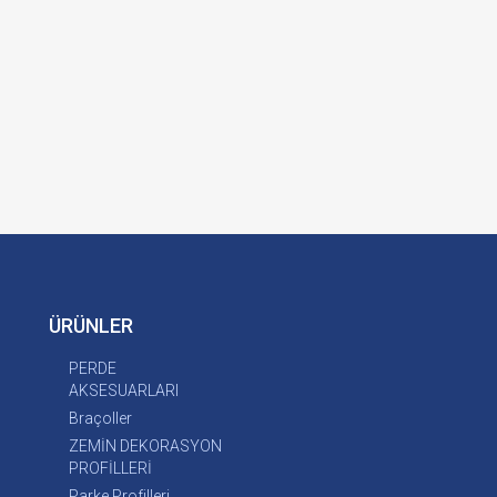
ÜRÜNLER
PERDE
AKSESUARLARI
Braçoller
ZEMİN DEKORASYON
PROFİLLERİ
Parke Profilleri