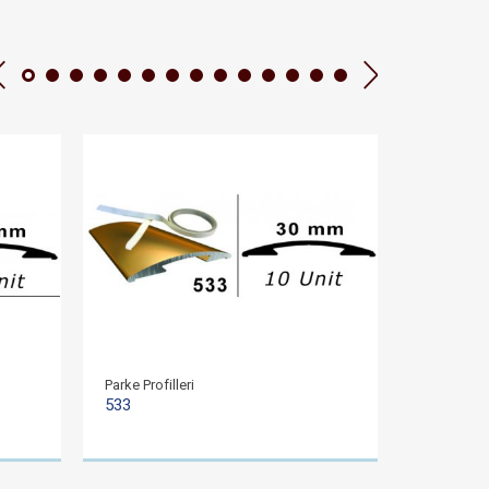
Parke Profilleri
Parke Profil
533
523