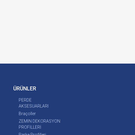
ÜRÜNLER
PERDE
AKSESUARLARI
Braçoller
ZEMİN DEKORASYON
PROFİLLERİ
Parke Profilleri