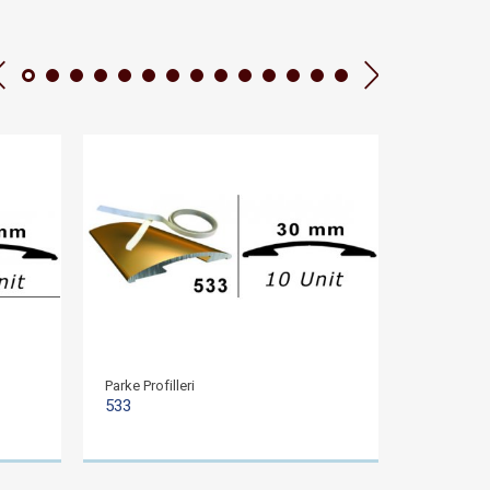
Parke Profilleri
Parke Profil
533
523