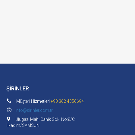
ŞİRİNLER
Müşteri Hizmetleri
+90 362 4356694
info@sirinler.com.tr
Ulugazi Mah. Canik Sok. No:8/C
İlkadım/SAMSUN