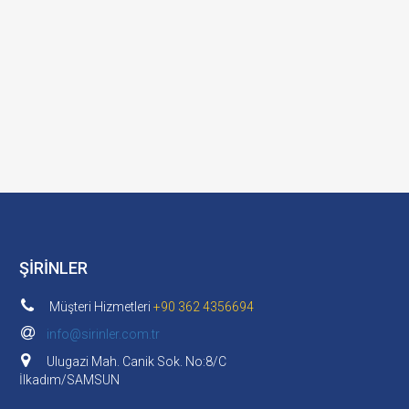
ŞİRİNLER
Müşteri Hizmetleri
+90 362 4356694
info@sirinler.com.tr
Ulugazi Mah. Canik Sok. No:8/C
İlkadım/SAMSUN