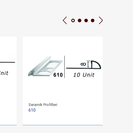
Seramik Profilleri
Seramik Pro
610
620