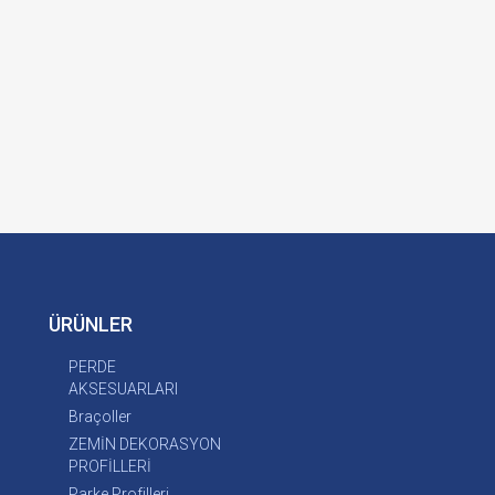
ÜRÜNLER
PERDE
AKSESUARLARI
Braçoller
ZEMİN DEKORASYON
PROFİLLERİ
Parke Profilleri