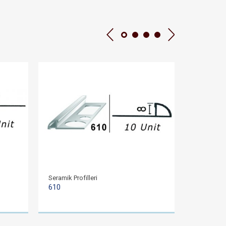
Seramik Profilleri
Seramik Pro
610
620