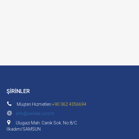
ŞİRİNLER
Müşteri Hizmetleri
+90 362 4356694
info@sirinler.com.tr
Ulugazi Mah. Canik Sok. No:8/C
İlkadım/SAMSUN