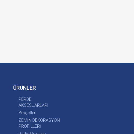
ÜRÜNLER
PERDE
AKSESUARLARI
Braçoller
ZEMİN DEKORASYON
PROFİLLERİ
Parke Profilleri