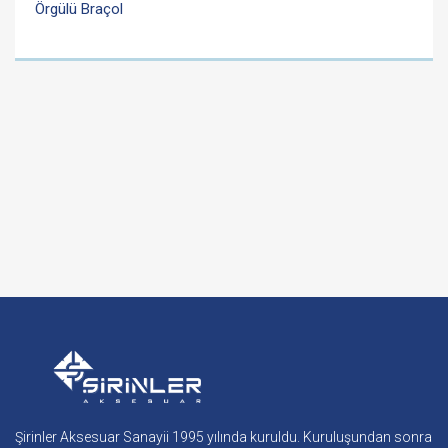
Örgülü Braçol
Şirinler Aksesuar Sanayii 1995 yılında kuruldu. Kuruluşundan sonra