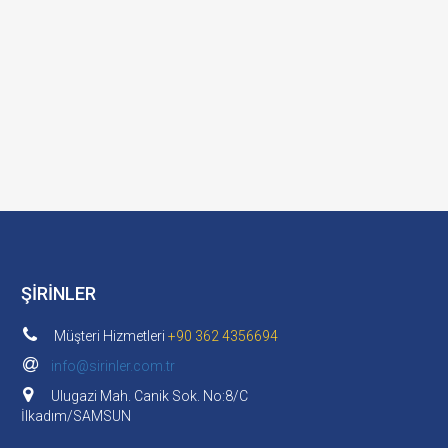
ŞİRİNLER
Müşteri Hizmetleri
+90 362 4356694
info@sirinler.com.tr
Ulugazi Mah. Canik Sok. No:8/C
İlkadım/SAMSUN