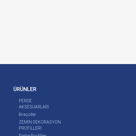
ÜRÜNLER
PERDE
AKSESUARLARI
Braçoller
ZEMİN DEKORASYON
PROFİLLERİ
Parke Profilleri